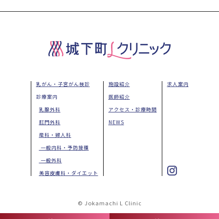
乳がん・子宮がん検診
施設紹介
求人案内
診療案内
医師紹介
乳腺外科
アクセス・診療時間
肛門外科
NEWS
産科・婦人科
一般内科・予防接種
一般外科
美容皮膚科・ダイエット
© Jokamachi L Clinic