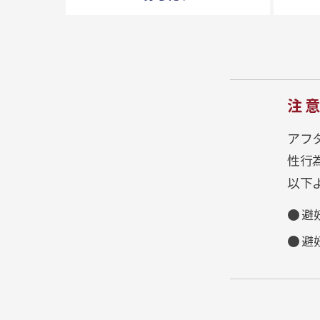
注
アフ
性行
以下
避
避