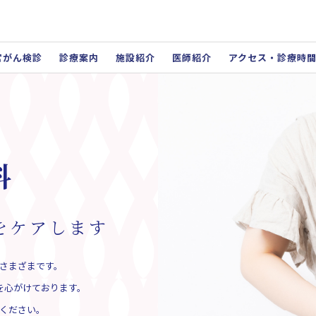
宮がん検診
診療案内
施設紹介
医師紹介
アクセス・診療時
科
をケアします
さまざまです。
を心がけております。
ください。